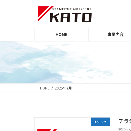
コ
ナ
ン
ビ
テ
ゲ
ン
ー
ツ
シ
HOME
事業内容
へ
ョ
ス
ン
キ
に
ッ
移
プ
動
HOME
2025年7月
チラ
お知らせ
2025年