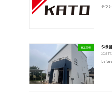
チラシ
S様
施工実績
2025年
before